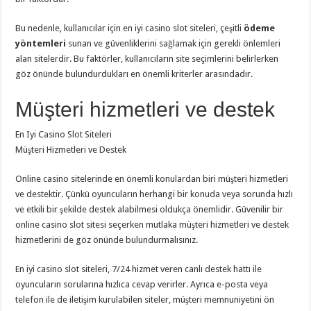
Bu nedenle, kullanıcılar için en iyi casino slot siteleri, çeşitli
ödeme
yöntemleri
sunan ve güvenliklerini sağlamak için gerekli önlemleri
alan sitelerdir. Bu faktörler, kullanıcıların site seçimlerini belirlerken
göz önünde bulundurdukları en önemli kriterler arasındadır.
Müşteri hizmetleri ve destek
En Iyi Casino Slot Siteleri
Müşteri Hizmetleri ve Destek
Online casino sitelerinde en önemli konulardan biri müşteri hizmetleri
ve destektir. Çünkü oyuncuların herhangi bir konuda veya sorunda hızlı
ve etkili bir şekilde destek alabilmesi oldukça önemlidir. Güvenilir bir
online casino slot sitesi seçerken mutlaka müşteri hizmetleri ve destek
hizmetlerini de göz önünde bulundurmalısınız.
En iyi casino slot siteleri, 7/24 hizmet veren canlı destek hattı ile
oyuncuların sorularına hızlıca cevap verirler. Ayrıca e-posta veya
telefon ile de iletişim kurulabilen siteler, müşteri memnuniyetini ön