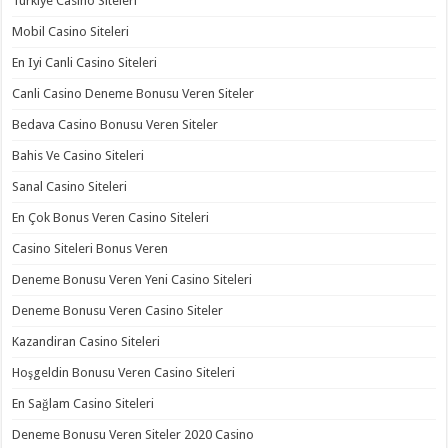
Türkiye Casino Siteleri
Mobil Casino Siteleri
En Iyi Canli Casino Siteleri
Canli Casino Deneme Bonusu Veren Siteler
Bedava Casino Bonusu Veren Siteler
Bahis Ve Casino Siteleri
Sanal Casino Siteleri
En Çok Bonus Veren Casino Siteleri
Casino Siteleri Bonus Veren
Deneme Bonusu Veren Yeni Casino Siteleri
Deneme Bonusu Veren Casino Siteler
Kazandiran Casino Siteleri
Hoşgeldin Bonusu Veren Casino Siteleri
En Sağlam Casino Siteleri
Deneme Bonusu Veren Siteler 2020 Casino