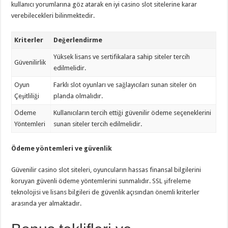
kullanıcı yorumlarına göz atarak en iyi casino slot sitelerine karar
verebilecekleri bilinmektedir.
Kriterler
Değerlendirme
Yüksek lisans ve sertifikalara sahip siteler tercih
Güvenilirlik
edilmelidir.
Oyun
Farklı slot oyunları ve sağlayıcıları sunan siteler ön
Çeşitliliği
planda olmalıdır.
Ödeme
Kullanıcıların tercih ettiği güvenilir ödeme seçeneklerini
Yöntemleri
sunan siteler tercih edilmelidir.
Ödeme yöntemleri ve güvenlik
Güvenilir casino slot siteleri, oyuncuların hassas finansal bilgilerini
koruyan güvenli ödeme yöntemlerini sunmalıdır. SSL şifreleme
teknolojisi ve lisans bilgileri de güvenlik açısından önemli kriterler
arasında yer almaktadır.