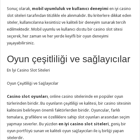
Sonuç olarak,
mobil uyumluluk ve kullanıcı deneyimi
en iyi casino
slot siteleri tarafından titizlikle ele alınmalıdır. Bu kriterlere dikkat eden
siteler, kullanıcılarına kesintisiz ve kaliteli bir deneyim sunarak tercih
edilmektedir. Mobil uyumlu ve kullanıcı dostu bir casino slot sitesi
seçerek, her zaman ve her yerde keyifli bir oyun deneyimi
yaşayabilirsiniz.
Oyun çeşitliliği ve sağlayıcılar
En İyi Casino Slot Siteleri
Oyun Çeşitliliği ve Sağlayıcılar
Casino slot oyunları
, online casino sitelerinde en popüler oyun
türlerinden biridir. Bu oyunların çeşitliliği ve kalitesi, bir casino sitesinin
kalitesini belirleyen önemli faktörlerden biridir. Oyuncular, farklı
temalara, grafiklere ve özelliklere sahip slot oyunları arasından seçim
yapmayı severler. Bu yüzden
en iyi casino slot siteleri
, geniş bir
oyun portföyü sunan ve kaliteli oyun sağlayıcıları ile iş birliği yapan
sitelerdir.