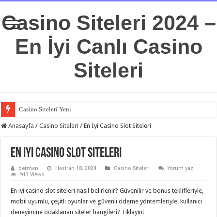
Casino Siteleri 2024 –
En İyi Canlı Casino
Siteleri
Casino Siteleri Yeni
Anasayfa
/
Casino Siteleri
/
En Iyi Casino Slot Siteleri
En Iyi Casino Slot Siteleri
betman
Haziran 18, 2024
Casino Siteleri
Yorum yaz
913 Views
En iyi casino slot siteleri nasıl belirlenir? Güvenilir ve bonus teklifleriyle,
mobil uyumlu, çeşitli oyunlar ve güvenli ödeme yöntemleriyle, kullanıcı
deneyimine odaklanan siteler hangileri? Tıklayın!