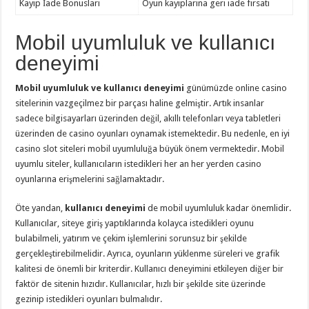
Kayıp İade Bonusları
Oyun kayıplarına geri iade fırsatı
Mobil uyumluluk ve kullanıcı
deneyimi
Mobil uyumluluk ve kullanıcı deneyimi
günümüzde online casino
sitelerinin vazgeçilmez bir parçası haline gelmiştir. Artık insanlar
sadece bilgisayarları üzerinden değil, akıllı telefonları veya tabletleri
üzerinden de casino oyunları oynamak istemektedir. Bu nedenle, en iyi
casino slot siteleri mobil uyumluluğa büyük önem vermektedir. Mobil
uyumlu siteler, kullanıcıların istedikleri her an her yerden casino
oyunlarına erişmelerini sağlamaktadır.
Öte yandan,
kullanıcı deneyimi
de mobil uyumluluk kadar önemlidir.
Kullanıcılar, siteye giriş yaptıklarında kolayca istedikleri oyunu
bulabilmeli, yatırım ve çekim işlemlerini sorunsuz bir şekilde
gerçekleştirebilmelidir. Ayrıca, oyunların yüklenme süreleri ve grafik
kalitesi de önemli bir kriterdir. Kullanıcı deneyimini etkileyen diğer bir
faktör de sitenin hızıdır. Kullanıcılar, hızlı bir şekilde site üzerinde
gezinip istedikleri oyunları bulmalıdır.