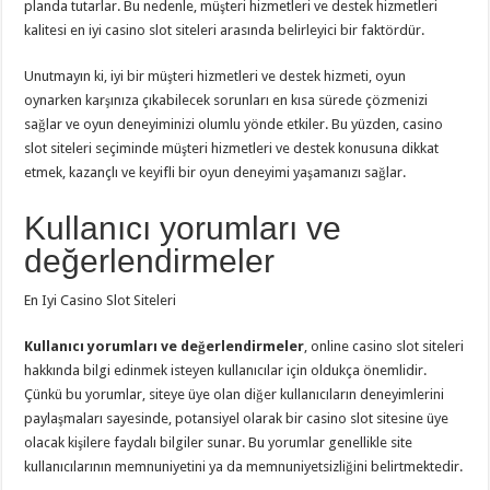
planda tutarlar. Bu nedenle, müşteri hizmetleri ve destek hizmetleri
kalitesi en iyi casino slot siteleri arasında belirleyici bir faktördür.
Unutmayın ki, iyi bir müşteri hizmetleri ve destek hizmeti, oyun
oynarken karşınıza çıkabilecek sorunları en kısa sürede çözmenizi
sağlar ve oyun deneyiminizi olumlu yönde etkiler. Bu yüzden, casino
slot siteleri seçiminde müşteri hizmetleri ve destek konusuna dikkat
etmek, kazançlı ve keyifli bir oyun deneyimi yaşamanızı sağlar.
Kullanıcı yorumları ve
değerlendirmeler
En Iyi Casino Slot Siteleri
Kullanıcı yorumları ve değerlendirmeler
, online casino slot siteleri
hakkında bilgi edinmek isteyen kullanıcılar için oldukça önemlidir.
Çünkü bu yorumlar, siteye üye olan diğer kullanıcıların deneyimlerini
paylaşmaları sayesinde, potansiyel olarak bir casino slot sitesine üye
olacak kişilere faydalı bilgiler sunar. Bu yorumlar genellikle site
kullanıcılarının memnuniyetini ya da memnuniyetsizliğini belirtmektedir.