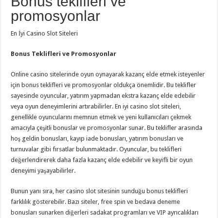
Bonus teklifleri ve
promosyonlar
En İyi Casino Slot Siteleri
Bonus Teklifleri ve Promosyonlar
Online casino sitelerinde oyun oynayarak kazanç elde etmek isteyenler
için bonus teklifleri ve promosyonlar oldukça önemlidir. Bu teklifler
sayesinde oyuncular, yatırım yapmadan ekstra kazanç elde edebilir
veya oyun deneyimlerini artırabilirler. En iyi casino slot siteleri,
genellikle oyuncularını memnun etmek ve yeni kullanıcıları çekmek
amacıyla çeşitli bonuslar ve promosyonlar sunar. Bu teklifler arasında
hoş geldin bonusları, kayıp iade bonusları, yatırım bonusları ve
turnuvalar gibi fırsatlar bulunmaktadır. Oyuncular, bu teklifleri
değerlendirerek daha fazla kazanç elde edebilir ve keyifli bir oyun
deneyimi yaşayabilirler.
Bunun yanı sıra, her casino slot sitesinin sunduğu bonus teklifleri
farklılık gösterebilir. Bazı siteler, free spin ve bedava deneme
bonusları sunarken diğerleri sadakat programları ve VIP ayrıcalıkları