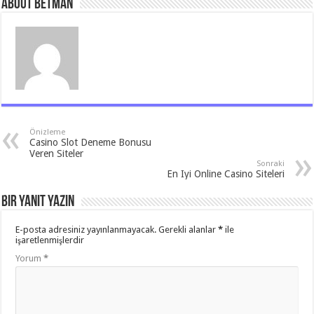
About betman
Önizleme
Casino Slot Deneme Bonusu
Veren Siteler
Sonraki
En Iyi Online Casino Siteleri
Bir yanıt yazın
E-posta adresiniz yayınlanmayacak.
Gerekli alanlar
*
ile
işaretlenmişlerdir
Yorum
*