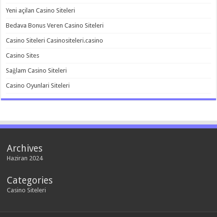
Yeni açilan Casino Siteleri
Bedava Bonus Veren Casino Siteleri
Casino Siteleri Casinositeleri.casino
Casino Sites
Sağlam Casino Siteleri
Casino Oyunlari Siteleri
Archives
Haziran 2024
Categories
Casino Siteleri