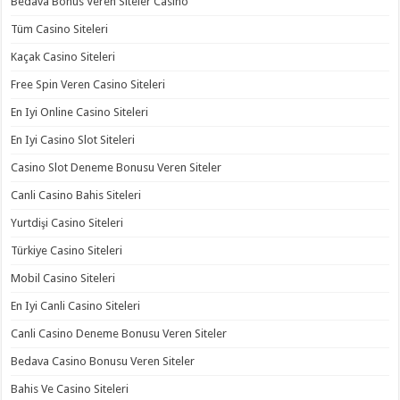
Bedava Bonus Veren Siteler Casino
Tüm Casino Siteleri
Kaçak Casino Siteleri
Free Spin Veren Casino Siteleri
En Iyi Online Casino Siteleri
En Iyi Casino Slot Siteleri
Casino Slot Deneme Bonusu Veren Siteler
Canli Casino Bahis Siteleri
Yurtdişi Casino Siteleri
Türkiye Casino Siteleri
Mobil Casino Siteleri
En Iyi Canli Casino Siteleri
Canli Casino Deneme Bonusu Veren Siteler
Bedava Casino Bonusu Veren Siteler
Bahis Ve Casino Siteleri