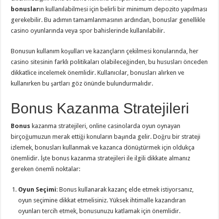
bonuslar
ın kullanılabilmesi için belirli bir minimum depozito yapılması
gerekebilir. Bu adımın tamamlanmasının ardından, bonuslar genellikle
casino oyunlarında veya spor bahislerinde kullanılabilir.
Bonusun kullanım koşulları ve kazançların çekilmesi konularında, her
casino sitesinin farklı politikaları olabileceğinden, bu hususları önceden
dikkatlice incelemek önemlidir. Kullanıcılar, bonusları alırken ve
kullanırken bu şartları göz önünde bulundurmalıdır.
Bonus Kazanma Stratejileri
Bonus
kazanma stratejileri, online casinolarda oyun oynayan
birçoğumuzun merak ettiği konuların başında gelir. Doğru bir strateji
izlemek, bonusları kullanmak ve kazanca dönüştürmek için oldukça
önemlidir. İşte bonus kazanma stratejileri ile ilgili dikkate almanız
gereken önemli noktalar:
Oyun Seçimi
: Bonus kullanarak kazanç elde etmek istiyorsanız,
oyun seçimine dikkat etmelisiniz. Yüksek ihtimalle kazandıran
oyunları tercih etmek, bonusunuzu katlamak için önemlidir.