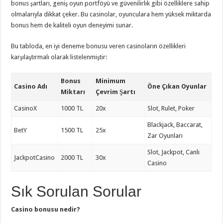
bonus şartları, geniş oyun portföyü ve güvenilirlık gibi özelliklere sahip
olmalarıyla dikkat çeker. Bu casinolar, oyunculara hem yüksek miktarda
bonus hem de kaliteli oyun deneyimi sunar.
Bu tabloda, en iyi deneme bonusu veren casinoların özellikleri
karşılaştırmalı olarak listelenmiştir:
Bonus
Minimum
Casino Adı
Öne Çıkan Oyunlar
Miktarı
Çevrim Şartı
CasinoX
1000 TL
20x
Slot, Rulet, Poker
Blackjack, Baccarat,
BetY
1500 TL
25x
Zar Oyunları
Slot, Jackpot, Canlı
JackpotCasino
2000 TL
30x
Casino
Sık Sorulan Sorular
Casino bonusu nedir?