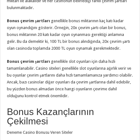
miktarı ile alakalıdır ve her casinonun belirlediği farklı çevrim şartları
bulunmaktadır.
Bonus çevrim şartları
genellikle bonus miktarının kaç katı kadar
oyun oynandığını gösterir. Örneğin, 20x çevrim şartı olan bir bonus,
bonus miktarının 20 katı kadar oyun oynanması gerektiği anlamına
gelir. Bu da demektir ki, 100 TL bir bonus alındığında, 20x çevrim şartı
olan casinoda toplamda 2000 TL oyun oynamak gerekmektedir.
Bonus çevrim şartları
genellikle slot oyunları için daha hızlı
tamamlanabilir. Casino siteleri genellikle slot oyunlarına ağırlık verir ve
bu oyunlar çevrim şartlarını daha hızlı tamamlamanıza yardımcı olabilir.
Ancak, bazı casinolar diğer oyunları da çevrim şartlarına dahil edebilir,
bu yüzden bonus almadan önce hangi oyunların çevrime dahil
olduğunu kontrol etmek önemlidir.
Bonus Kazançlarının
Çekilmesi
Deneme Casino Bonusu Veren Siteler