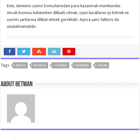
Evet, deneme casino bonuslarından para kazanmak mümkündür.
Ancak bonusu kullanırken dikkatli olmak, oyun kurallarını iyi bilmek ve
çevrim şartlarına dikkat etmek gereklidir. Ayrıca şans faktörü de
unutulmamalıdır.
Tags
BAHIS
BONUS
CASINO
DENEME
OYUN
About betman