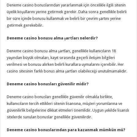
Deneme casino bonuslarından yararlanmak için öncelikle ilgili sitenin
üyelik koşullarını yerine getirmek gerekir. Daha sonra genellikle belirli
bir süre içinde bonusu kullanmak ve belirli bir çevrim şartını yerine
getirmek gerekebilir.
Deneme casino bonusu alma şartları nelerdir?
Deneme casino bonusu alma şartları, genellikle kullanıcıların 18
yaşından büyük olmaları, kayıt sırasında geçerli iletişim bilgileri
verilmesi ve bonusu alırken belirli kurallara uymalarını içerebilir. Her
casino sitesinin farklı bonus alma şartları olabileceği unutulmamalıdır.
Deneme casino bonusları güvenilir midir?
Deneme casino bonusları genellikle güvenilir olmakla birlikte,
kullanıcıların tercih ettikleri sitenin lisansına, müşteri yorumlarına ve
güvenilirlik belgelerine dikkat etmeleri önemlidir. Uygun şekilde lisanslı
sitelerde sunulan bonuslar genellikle güvenilirdir.
Deneme casino bonuslarından para kazanmak mümkün mü?