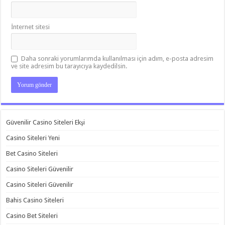
İnternet sitesi
Daha sonraki yorumlarımda kullanılması için adım, e-posta adresim
ve site adresim bu tarayıcıya kaydedilsin.
Güvenilir Casino Siteleri Ekşi
Casino Siteleri Yeni
Bet Casino Siteleri
Casino Siteleri Güvenilir
Casino Siteleri Güvenilir
Bahis Casino Siteleri
Casino Bet Siteleri