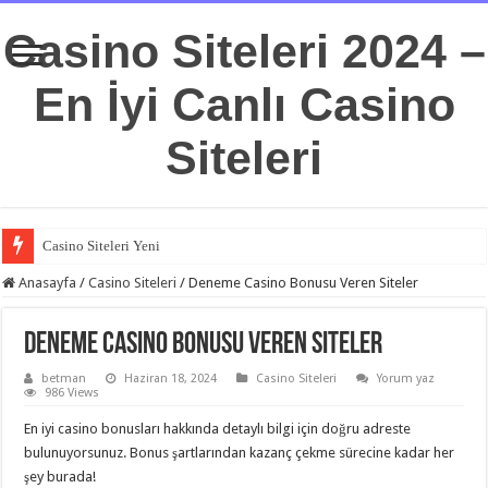
Casino Siteleri 2024 –
En İyi Canlı Casino
Siteleri
Casino Siteleri Yeni
Anasayfa
/
Casino Siteleri
/
Deneme Casino Bonusu Veren Siteler
Deneme Casino Bonusu Veren Siteler
betman
Haziran 18, 2024
Casino Siteleri
Yorum yaz
986 Views
En iyi casino bonusları hakkında detaylı bilgi için doğru adreste
bulunuyorsunuz. Bonus şartlarından kazanç çekme sürecine kadar her
şey burada!