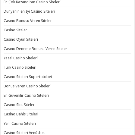
En Çok Kazandiran Casino Siteleri
Dünyanin en Iyi Casino Siteleri
Casino Bonusu Veren Siteler
Casino Siteler
Casino Oyun Siteleri
Casino Deneme Bonusu Veren Siteler
Yasal Casino Siteleri
Türk Casino Siteleri
Casino Siteleri Supertotobet
Bonus Veren Casino Siteleri
En Güvenilir Casino Siteleri
Casino Slot Siteleri
Casino Bahis Siteleri
Yeni Casino Siteleri
Casino Siteleri Venüsbet