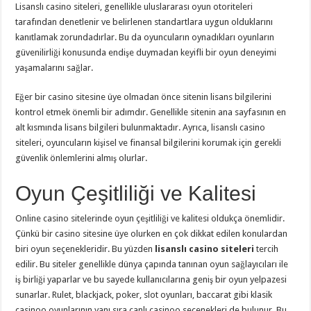
Lisanslı casino siteleri, genellikle uluslararası oyun otoriteleri
tarafından denetlenir ve belirlenen standartlara uygun olduklarını
kanıtlamak zorundadırlar. Bu da oyuncuların oynadıkları oyunların
güvenilirliği konusunda endişe duymadan keyifli bir oyun deneyimi
yaşamalarını sağlar.
Eğer bir casino sitesine üye olmadan önce sitenin lisans bilgilerini
kontrol etmek önemli bir adımdır. Genellikle sitenin ana sayfasının en
alt kısmında lisans bilgileri bulunmaktadır. Ayrıca, lisanslı casino
siteleri, oyuncuların kişisel ve finansal bilgilerini korumak için gerekli
güvenlik önlemlerini almış olurlar.
Oyun Çeşitliliği ve Kalitesi
Online casino sitelerinde oyun çeşitliliği ve kalitesi oldukça önemlidir.
Çünkü bir casino sitesine üye olurken en çok dikkat edilen konulardan
biri oyun seçenekleridir. Bu yüzden
lisanslı casino siteleri
tercih
edilir. Bu siteler genellikle dünya çapında tanınan oyun sağlayıcıları ile
iş birliği yaparlar ve bu sayede kullanıcılarına geniş bir oyun yelpazesi
sunarlar. Rulet, blackjack, poker, slot oyunları, baccarat gibi klasik
casinoo oyunlarının yanı sıra canlı casinoo seçenekleri de bulunur. Bu