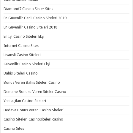
Diamond7 Casino Sister Sites
En Güvenilir Canli Casino Siteleri 2019
En Güvenilir Casino Siteleri 2018
En Iyi Casino Siteleri Ekşi
Internet Casino Sites
Lisansli Casino Siteleri
Güvenilir Casino Siteleri Ekşi
Bahis Siteleri Casino
Bonus Veren Bahis Siteleri Casino
Deneme Bonusu Veren Siteler Casino
Yeni açilan Casino Siteleri
Bedava Bonus Veren Casino Siteleri
Casino Siteleri Casinositeleri.casino
Casino Sites