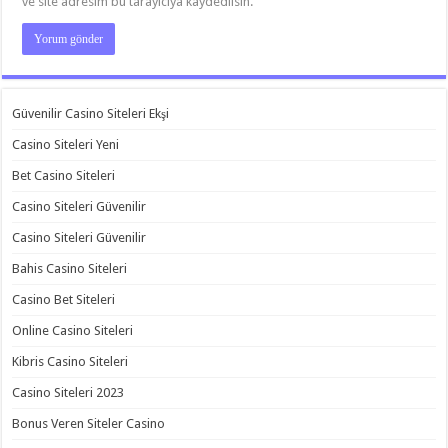
ve site adresim bu tarayıcıya kaydedilsin.
Güvenilir Casino Siteleri Ekşi
Casino Siteleri Yeni
Bet Casino Siteleri
Casino Siteleri Güvenilir
Casino Siteleri Güvenilir
Bahis Casino Siteleri
Casino Bet Siteleri
Online Casino Siteleri
Kibris Casino Siteleri
Casino Siteleri 2023
Bonus Veren Siteler Casino