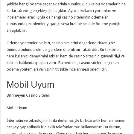
şekilde hangi ödeme seçeneklerinin sunulduğunu ve bu ödemelerin ne
kadar sürede gerçekleştiğini açıklar. Ayrıca, kullanıcı yorumları ve
incelemeler aracılığıyla da hangi casino sitelerinin ödemeler
konusunda problemler yaşadığı veya hızlı bir şekilde ödeme yaptığı
anlaşılabilir.
Ödeme yöntemleri ve hızı, casino sitelerini değerlendirirken göz
önünde bulundurulması gereken önemli bir faktördür. Bu faktörler,
hem kullanıcı deneyimini etkiler hem de casino sitesinin güvenilirliği ve
kalitesi hakkında ipuçları verir. Bu nedenle, casino siteleri seçerken
ödeme yöntemleri ve hızının titizlikle incelenmesi önemlidir.
Mobil Uyum
Bilinmeyen Casino Siteleri
Mobil Uyum
İnternetin ve teknolojinin hızla ilerlemesiyle birlikte artık hemen hemen
her şeyi yapabilmek için akıllı telefonlarımızı kullanıyoruz. Bu durum,
casino siteleri için de geçerli. Oyun oynarken her an her yerde erişim