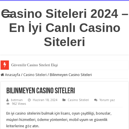
Casino Siteleri 2024 –
En İyi Canlı Casino
Siteleri
Güvenilir Casino Siteleri Ekşi
Casino Siteleri Yeni
Anasayfa
/
Casino Siteleri
/
Bilinmeyen Casino Siteleri
Bilinmeyen Casino Siteleri
betman
Haziran 18, 2024
Casino Siteleri
Yorum yaz
962 Views
En iyi casino sitelerini bulmak için lisans, oyun çeşitliliği, bonuslar,
müşteri hizmetleri, ödeme yöntemleri, mobil uyum ve güvenlik
kriterlerine göz atın.