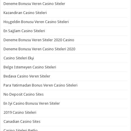
Deneme Bonusu Veren Casino Siteler
Kazandiran Casino Siteleri
Hoşgeldin Bonusu Veren Casino Siteleri
En Sağlam Casino Siteleri
Deneme Bonusu Veren Siteler 2020 Casino
Deneme Bonusu Veren Casino Siteleri 2020
Casino Siteleri Ekşi
Belge Istemeyen Casino Siteleri
Bedava Casino Veren Siteler
Para Yatirmadan Bonus Veren Casino Siteleri
No Deposit Casino Sites
En Iyi Casino Bonusu Veren Siteler
2019 Casino Siteleri
Canadian Casino Sites
Casino Siteleri Betlio