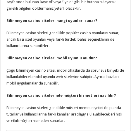
sayfasında bulunan ‘kayıt ol’ veya ‘üye ol’ gibi bir butona tıklayarak
gerekli bilgileri doldurmanız yeterli olacaktır.
Bilinmeyen casino siteleri hangi oyunları sunar?
Bilinmeyen casino siteleri genellikle popüler casino oyunlarını sunar,
ancak bazı özel oyunları veya farklı türdeki bahis seçeneklerini de
kullanıcılarına sunabilirler.
Bilinmeyen casino siteleri mobil uyumlu mudur?
Çoğu bilinmeyen casino sitesi, mobil cihazlarda da sorunsuz bir şekilde
kullanılabilecek mobil uyumlu web sitelerine sahiptir. Ayrıca, bazıları
mobil uygulamalar da sunabilir.
Bilinmeyen casino sitelerinde müşteri hizmetleri nasıldır?
Bilinmeyen casino siteleri genellikle müşteri memnuniyetini ön planda
tutarlar ve kullanıcılarına farklı kanallar aracılığıyla ulaşabilecekleri hızlı
ve etkili müşteri hizmetleri sunarlar.